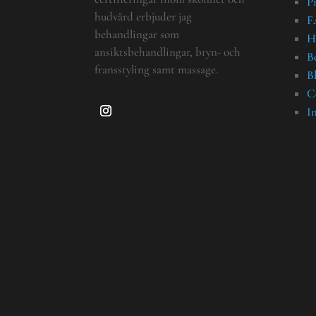
P
hudvård erbjuder jag
F
behandlingar som
H
ansiktsbehandlingar, bryn- och
B
fransstyling samt massage.
B
C
I