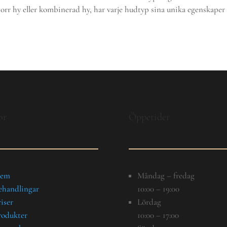
torr hy eller kombinerad hy, har varje hudtyp sina unika egenskaper
or
Öppetider
em
Måndag – fredag
ehandlingar
10:00 – 19:00
iser
Lördag
rodukter
10:00 – 17:00