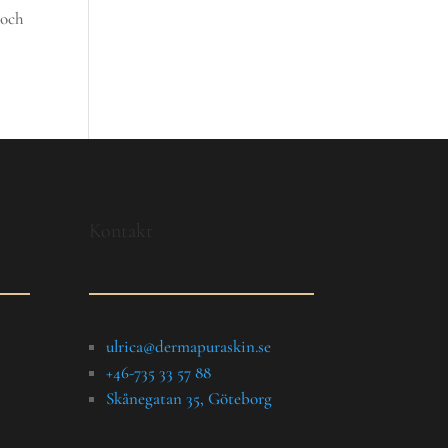
 och
Kontakt
ulrica@dermapuraskin.se
+46-735 33 57 88
Skånegatan 35, Göteborg