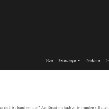
Hem
Behandlingar
Produkter
Pr
ar du bäst hand om den? Att förstå sin hudtyp är grunden till effek