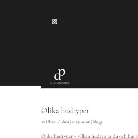
Olika hudtyper
av
Ulrica Cohen
|
2025-01-06
|
blogg
Olika hudtyper – vilken hudtyp är du och hur t