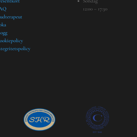
resentkort
Söndag
AQ
12:00 – 17:30
udterapeut
oka
logg
ookiepolicy
ntegritetspolicy