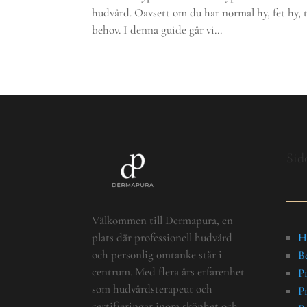
hudvård. Oavsett om du har normal hy, fet hy, 
behov. I denna guide går vi...
Sid
Välkommen till Dermapura, en
H
plats där professionell hudvård
och personlig omtanke står i
B
centrum. Med flera års erfarenhet
Pr
som hudvårdsterapeut och
P
certifieringar inom skönhet och