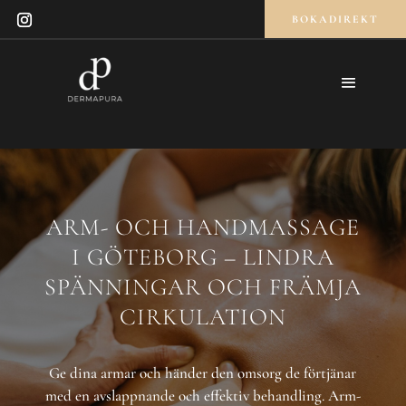
BOKADIREKT
ARM- OCH HANDMASSAGE
I GÖTEBORG – LINDRA
SPÄNNINGAR OCH FRÄMJA
CIRKULATION
Ge dina armar och händer den omsorg de förtjänar
med en avslappnande och effektiv behandling. Arm-